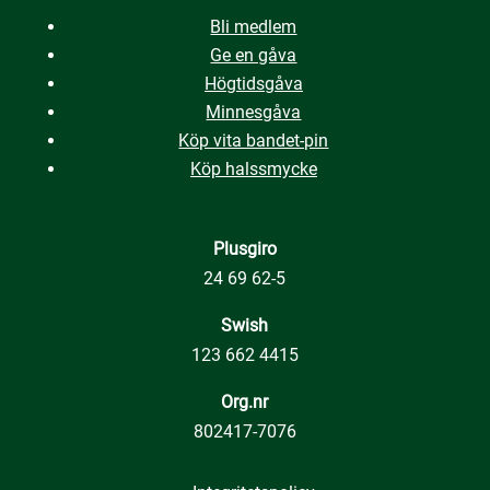
Bli medlem
Ge en gåva
Högtidsgåva
Minnesgåva
Köp vita bandet-pin
Köp halssmycke
Plusgiro
24 69 62-5
Swish
123 662 4415
Org.nr
802417-7076