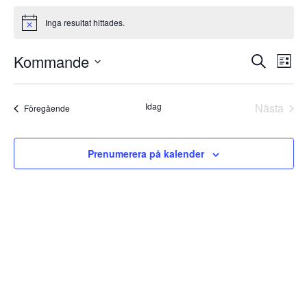
Evenemang
Inga resultat hittades.
Notis
Evenema
Eve
Kommande
Sök
Lista
vyna
Search
Välj
and
Views
datum.
Idag
Nästa
Evenemang
Föregående
Navigati
Evene
Prenumerera på kalender