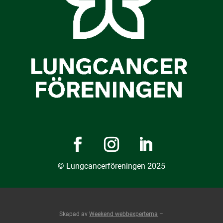
© Lungcancerföreningen 2025
Skapad av
Weekend webbexperterna
–