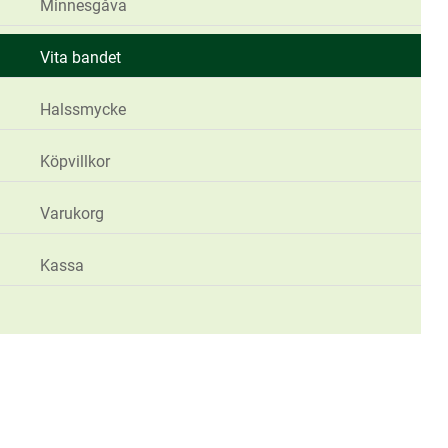
Minnesgåva
Vita bandet
Halssmycke
Köpvillkor
Varukorg
Kassa