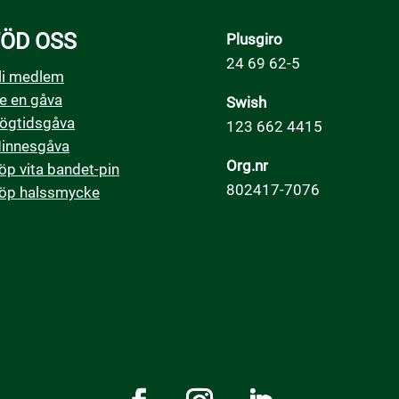
ÖD OSS
Plusgiro
24 69 62-5
li medlem
e en gåva
Swish
ögtidsgåva
123 662 4415
innesgåva
Org.nr
öp vita bandet-pin
802417-7076
öp halssmycke