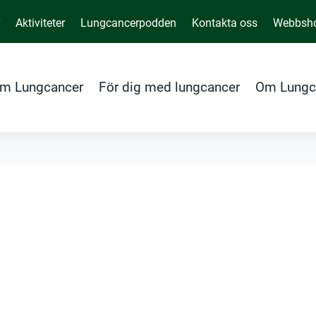
r
Aktiviteter
Lungcancerpodden
Kontakta oss
Webbsh
m Lungcancer
För dig med lungcancer
Om Lungc