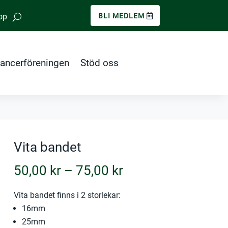
op
BLI MEDLEM
ancerföreningen
Stöd oss
Vita bandet
Prisintervall:
50,00
kr
–
75,00
kr
50,00 kr
till
Vita bandet finns i 2 storlekar:
16mm
75,00 kr
25mm