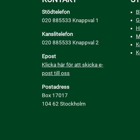
Stödtelefon
B
G
020 885533 Knappval 1
H
Kanslitelefon
M
020 885533 Knappval 2
K
K
Epost
Klicka här för att skicka e-
post till oss
Postadress
Box 17017
104 62 Stockholm