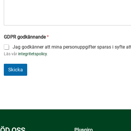
GDPR godkännande
*
Jag godkänner att mina personuppgifter sparas i syfte at
Läs vår
integritetspolicy
.
Skicka
A
l
t
e
r
n
ÖD OSS
a
Plusgiro