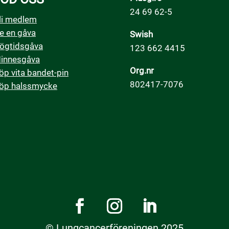
24 69 62-5
t
li medlem
i
e en gåva
Swish
v
ögtidsgåva
123 662 4415
e
innesgåva
:
Org.nr
öp vita bandet-pin
802417-7076
öp halssmycke
© Lungcancerföreningen 2025