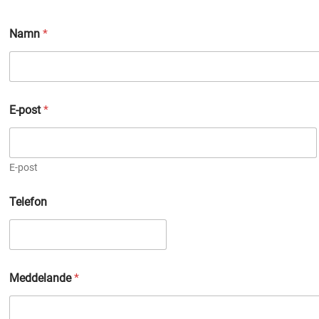
*
Namn
*
M
e
d
d
e
l
E-post
*
a
n
d
e
E-post
*
Telefon
Meddelande
*