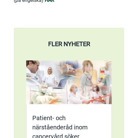
(på engelska)
HÄR
FLER NYHETER
Patient- och
närståenderåd inom
cancervård söker