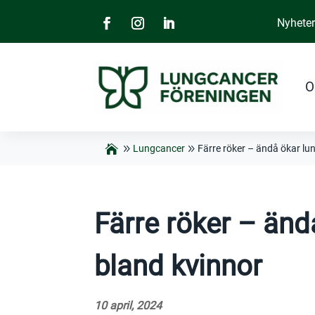
Nyhete
O
Lungcancer
Färre röker – ändå ökar lu
Färre röker – änd
bland kvinnor
10 april, 2024