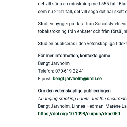
det vill säga en minskning med 555 fall. Bland
som nu 2181 fall, det vill säga det har skett
Studien bygger på data från Socialstyrelsens
tobaksrökning från enkäter och från försäljni
Studien publiceras i den vetenskapliga tidsk
För mer information, kontakta gärna
Bengt Järvholm
Telefon: 070-619 22 41
E-post:
bengt.jarvholm@umu.se
Om den vetenskapliga publiceringen
Changing smoking habits and the occurrence
Bengt Järvholm, Linnea Hedman, Maréne Lands
https://doi.org/10.1093/eurpub/ckae050