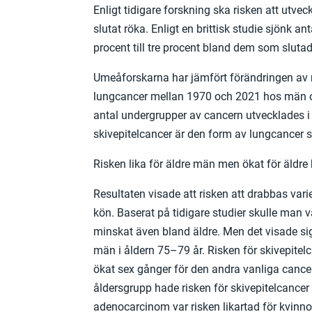
Enligt tidigare forskning ska risken att utve
slutat röka. Enligt en brittisk studie sjönk a
procent till tre procent bland dem som slutad
Umeåforskarna har jämfört förändringen av r
lungcancer mellan 1970 och 2021 hos män oc
antal undergrupper av cancern utvecklades i o
skivepitelcancer är den form av lungcancer
Risken lika för äldre män men ökat för äldre
Resultaten visade att risken att drabbas vari
kön. Baserat på tidigare studier skulle man v
minskat även bland äldre. Men det visade si
män i åldern 75–79 år. Risken för skivepitelc
ökat sex gånger för den andra vanliga canc
åldersgrupp hade risken för skivepitelcance
adenocarcinom var risken likartad för kvinnor 