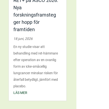
RET+ på ASCO 2026:
Nya
forskningsframsteg
ger hopp för
framtiden
18 juni, 2026
En ny studie visar att
behandling med ret-hämmare
efter operation av en ovanlig
form av icke-småcellig
lungcancer minskar risken för
återfall betydligt, jämfört med
placebo.
LÄS MER