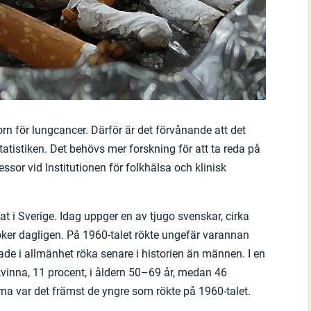
orn för lungcancer. Därför är det förvånande att det
tistiken. Det behövs mer forskning för att ta reda på
ssor vid Institutionen för folkhälsa och klinisk
 i Sverige. Idag uppger en av tjugo svenskar, cirka
öker dagligen. På 1960-talet rökte ungefär varannan
de i allmänhet röka senare i historien än männen. I en
kvinna, 11 procent, i åldern 50–69 år, medan 46
na var det främst de yngre som rökte på 1960-talet.