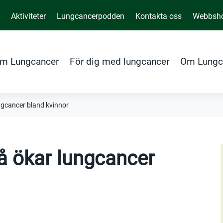
r
Aktiviteter
Lungcancerpodden
Kontakta oss
Webbsh
m Lungcancer
För dig med lungcancer
Om Lungc
ngcancer bland kvinnor
å ökar lungcancer