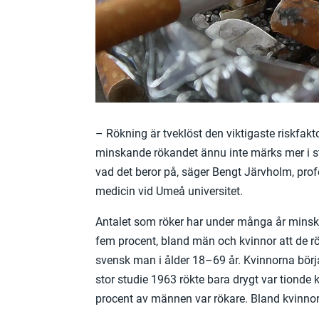
– Rökning är tveklöst den viktigaste riskfakt
minskande rökandet ännu inte märks mer i sta
vad det beror på, säger Bengt Järvholm, profe
medicin vid Umeå universitet.
Antalet som röker har under många år minskat
fem procent, bland män och kvinnor att de r
svensk man i ålder 18–69 år. Kvinnorna börja
stor studie 1963 rökte bara drygt var tionde 
procent av männen var rökare. Bland kvinnor