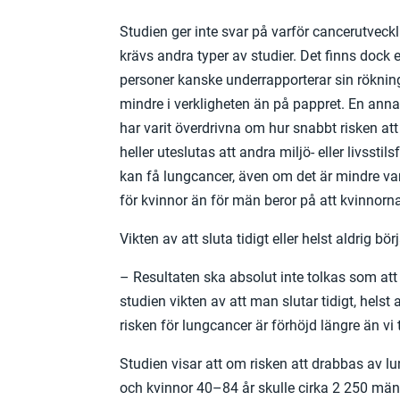
Studien ger inte svar på varför cancerutvec
krävs andra typer av studier. Det finns dock et
personer kanske underrapporterar sin rökning
mindre i verkligheten än på pappret. En anna
har varit överdrivna om hur snabbt risken at
heller uteslutas att andra miljö- eller livssti
kan få lungcancer, även om det är mindre va
för kvinnor än för män beror på att kvinnorna
Vikten av att sluta tidigt eller helst aldrig bör
– Resultaten ska absolut inte tolkas som att 
studien vikten av att man slutar tidigt, helst
risken för lungcancer är förhöjd längre än vi 
Studien visar att om risken att drabbas av 
och kvinnor 40–84 år skulle cirka 2 250 män 