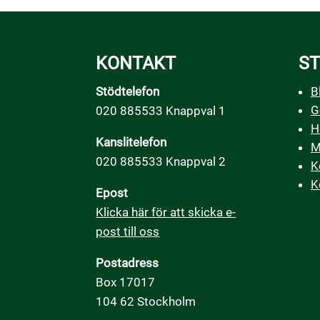
KONTAKT
ST
Stödtelefon
B
G
020 885533 Knappval 1
H
Kanslitelefon
M
020 885533 Knappval 2
K
K
Epost
Klicka här för att skicka e-
post till oss
Postadress
Box 17017
104 62 Stockholm