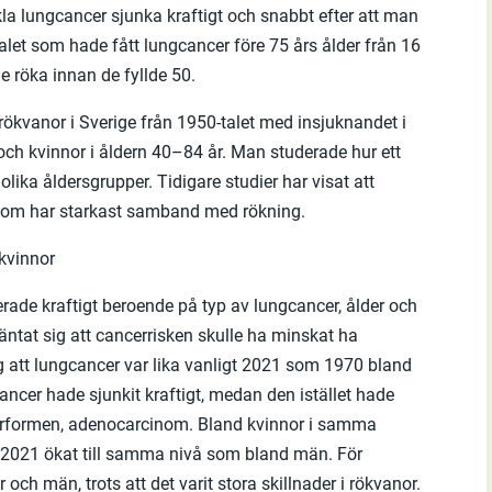
ckla lungcancer sjunka kraftigt och snabbt efter att man
ntalet som hade fått lungcancer före 75 års ålder från 16
e röka innan de fyllde 50.
ökvanor i Sverige från 1950-talet med insjuknandet i
h kvinnor i åldern 40–84 år. Man studerade hur ett
lika åldersgrupper. Tidigare studier har visat att
 som har starkast samband med rökning.
 kvinnor
erade kraftigt beroende på typ av lungcancer, ålder och
äntat sig att cancerrisken skulle ha minskat ha
g att lungcancer var lika vanligt 2021 som 1970 bland
ancer hade sjunkit kraftigt, medan den istället hade
erformen, adenocarcinom. Bland kvinnor i samma
r 2021 ökat till samma nivå som bland män. För
och män, trots att det varit stora skillnader i rökvanor.