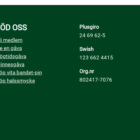
ÖD OSS
Plusgiro
24 69 62-5
li medlem
e en gåva
Swish
ögtidsgåva
123 662 4415
innesgåva
Org.nr
öp vita bandet-pin
802417-7076
öp halssmycke