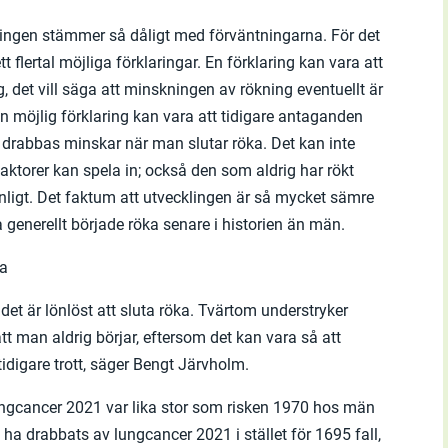
klingen stämmer så dåligt med förväntningarna. För det
t flertal möjliga förklaringar. En förklaring kan vara att
, det vill säga att minskningen av rökning eventuellt är
n möjlig förklaring kan vara att tidigare antaganden
t drabbas minskar när man slutar röka. Det kan inte
lsfaktorer kan spela in; också den som aldrig har rökt
nligt. Det faktum att utvecklingen är så mycket sämre
 generellt började röka senare i historien än män.
ja
det är lönlöst att sluta röka. Tvärtom understryker
 att man aldrig börjar, eftersom det kan vara så att
tidigare trott, säger Bengt Järvholm.
lungcancer 2021 var lika stor som risken 1970 hos män
ha drabbats av lungcancer 2021 i stället för 1695 fall,