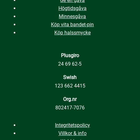
Ge en gåva
Högtidsgåva
Minnesgåva
Köp vita bandet-pin
Köp halssmycke
Plusgiro
24 69 62-5
Swish
123 662 4415
Org.nr
802417-7076
Integritetspolicy
Villkor & info