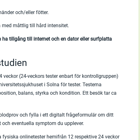
änder och/eller fötter.
ed måttlig till hård intensitet.
a tillgång till internet och en dator eller surfplatta
studien
24 veckor (24-veckors tester enbart för kontrollgruppen)
iversitetssjukhuset i Solna för tester. Testerna
sition, balans, styrka och kondition. Ett besök tar ca
odprov och fylla i ett digitalt frågeformulär om ditt
itet och eventuella symptom du upplever.
fysiska onlinetester hemifrån 12 respektive 24 veckor