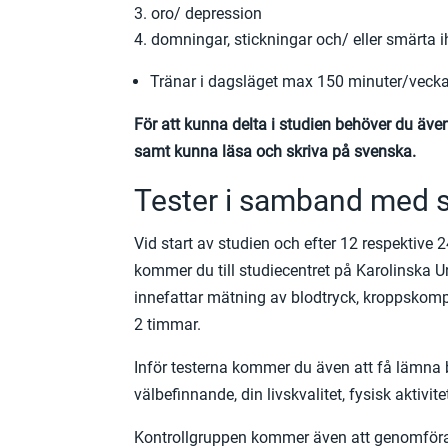
oro/ depression
domningar, stickningar och/ eller smärta ih
Tränar i dagsläget max 150 minuter/vecka m
För att kunna delta i studien behöver du även h
samt kunna läsa och skriva på svenska.
Tester i samband med 
Vid start av studien och efter 12 respektive 
kommer du till studiecentret på Karolinska Un
innefattar mätning av blodtryck, kroppskompo
2 timmar.
Inför testerna kommer du även att få lämna bl
välbefinnande, din livskvalitet, fysisk aktiv
Kontrollgruppen kommer även att genomföra 