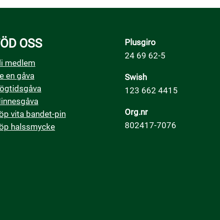
ÖD OSS
Plusgiro
24 69 62-5
li medlem
e en gåva
Swish
ögtidsgåva
123 662 4415
innesgåva
Org.nr
öp vita bandet-pin
802417-7076
öp halssmycke