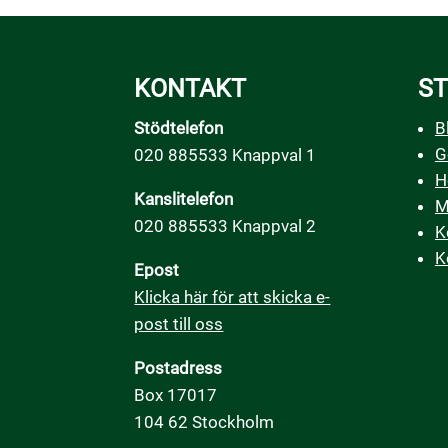
KONTAKT
ST
Stödtelefon
B
G
020 885533 Knappval 1
H
Kanslitelefon
M
020 885533 Knappval 2
K
K
Epost
Klicka här för att skicka e-
post till oss
Postadress
Box 17017
104 62 Stockholm