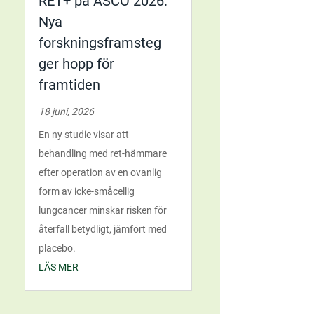
RET+ på ASCO 2026:
Nya
forskningsframsteg
ger hopp för
framtiden
18 juni, 2026
En ny studie visar att
behandling med ret-hämmare
efter operation av en ovanlig
form av icke-småcellig
lungcancer minskar risken för
återfall betydligt, jämfört med
placebo.
LÄS MER