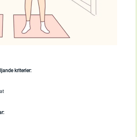
jande kriterier:
at
ar: