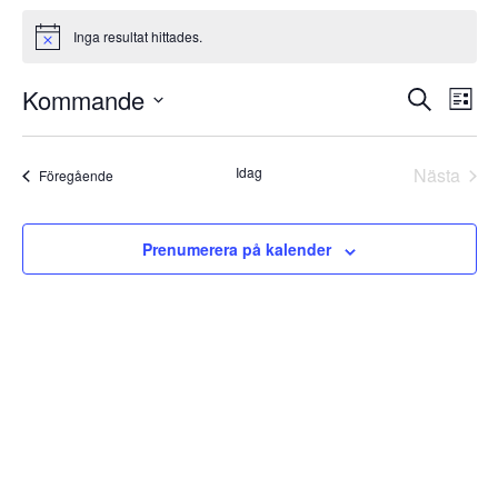
Evenemang
Inga resultat hittades.
Notis
Evenema
Eve
Kommande
Sök
Lista
vyna
Search
Välj
and
Views
datum.
Idag
Nästa
Evenemang
Föregående
Navigati
Evene
Prenumerera på kalender