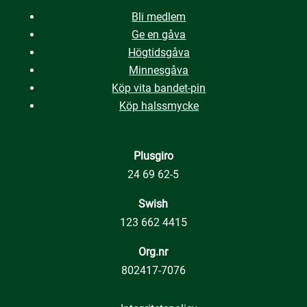
Bli medlem
Ge en gåva
Högtidsgåva
Minnesgåva
Köp vita bandet-pin
Köp halssmycke
Plusgiro
24 69 62-5
Swish
123 662 4415
Org.nr
802417-7076