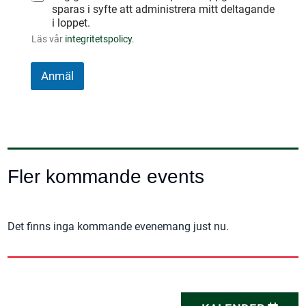
sparas i syfte att administrera mitt deltagande
i loppet.
Läs vår
integritetspolicy
.
Anmäl
A
l
t
e
Fler kommande events
r
n
a
Det finns inga kommande evenemang just nu.
t
i
v
e