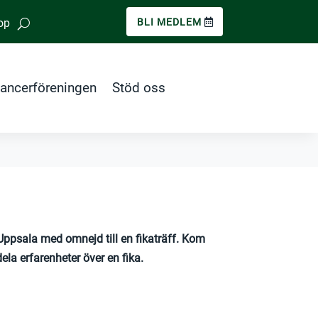
op
BLI MEDLEM
ancerföreningen
Stöd oss
psala med omnejd till en fikaträff. Kom
la erfarenheter över en fika.