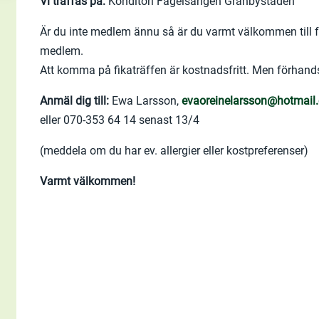
Vi träffas på:
Konditori Fågelsången Gränbystaden
Är du inte medlem ännu så är du varmt välkommen till för
medlem.
Att komma på fikaträffen är kostnadsfritt. Men förhan
Anmäl dig till:
Ewa Larsson,
evaoreinelarsson@hotmail
eller 070-353 64 14 senast 13/4
(meddela om du har ev. allergier eller kostpreferenser)
Varmt välkommen!