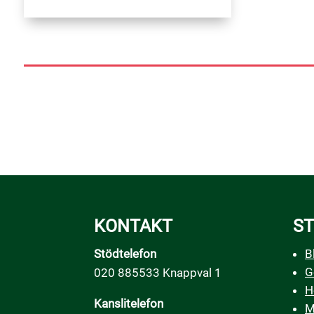
KONTAKT
ST
Stödtelefon
B
G
020 885533 Knappval 1
H
Kanslitelefon
M