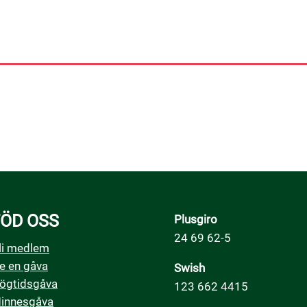
ÖD OSS
Plusgiro
24 69 62-5
li medlem
e en gåva
Swish
ögtidsgåva
123 662 4415
innesgåva